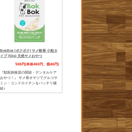
BokBok [ボクボク] サメ軟骨 小粒タ
イプ (50g) 天然サメおやつ
506円(本体460円、税46円)
『獣医師推奨の関節・デンタルケア
おやつ！』 サメ骨オヤツでグルコサ
ミン・コンドロイチンをバッチリ補
給♪