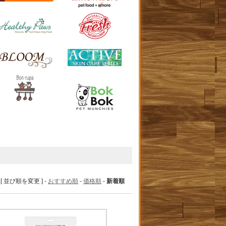
[ 並び順を変更 ] -
おすすめ順
-
価格順
-
新着順