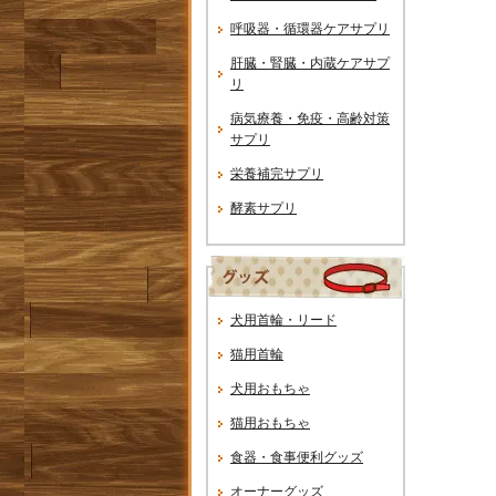
呼吸器・循環器ケアサプリ
肝臓・腎臓・内蔵ケアサプ
リ
病気療養・免疫・高齢対策
サプリ
栄養補完サプリ
酵素サプリ
犬用首輪・リード
猫用首輪
犬用おもちゃ
猫用おもちゃ
食器・食事便利グッズ
オーナーグッズ