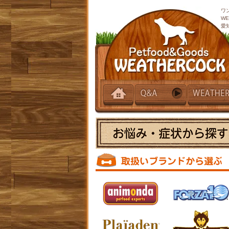
ワ
W
愛