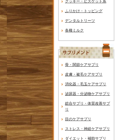
クッキー・ビスケット系
ふりかけ・トッピング
デンタルトリーツ
各種ミルク
骨・関節ケアサプリ
皮膚・被毛ケアサプリ
消化器・毛玉ケアサプリ
泌尿器・分泌物ケアサプリ
総合サプリ・体質改善サプ
リ
目のケアサプリ
ストレス・神経ケアサプリ
ダイエット・補助サプリ