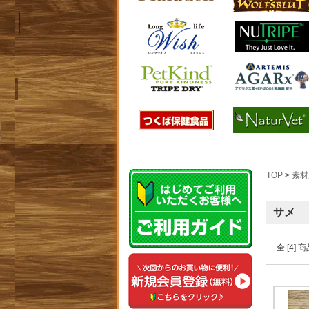
TOP
>
素材
サメ
全 [4]