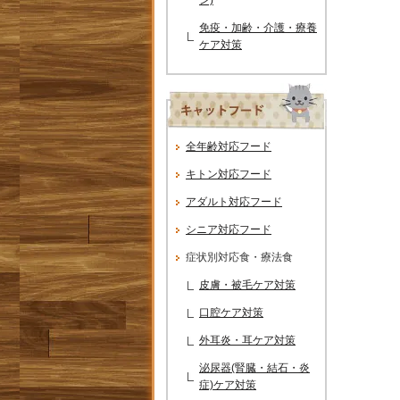
免疫・加齢・介護・療養
ケア対策
全年齢対応フード
キトン対応フード
アダルト対応フード
シニア対応フード
症状別対応食・療法食
皮膚・被毛ケア対策
口腔ケア対策
外耳炎・耳ケア対策
泌尿器(腎臓・結石・炎
症)ケア対策