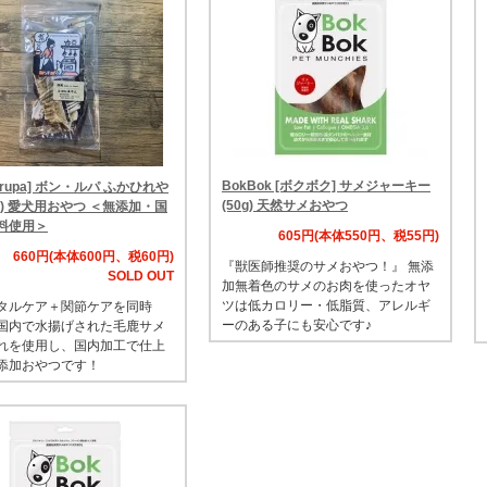
BokBok [ボクボク] サメジャーキー
・rupa] ボン・ルパ ふかひれや
(50g) 天然サメおやつ
0g) 愛犬用おやつ ＜無添加・国
料使用＞
605円(本体550円、税55円)
660円(本体600円、税60円)
『獣医師推奨のサメおやつ！』 無添
SOLD OUT
加無着色のサメのお肉を使ったオヤ
ツは低カロリー・低脂質、アレルギ
タルケア＋関節ケアを同時
ーのある子にも安心です♪
国内で水揚げされた毛鹿サメ
れを使用し、国内加工で仕上
添加おやつです！