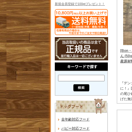
新規会員登録で100ptプレゼント！
[Bon
ん (5
産原材
『デン
に！』
の尾ひ
げた無
全年齢対応フード
パピー対応フード