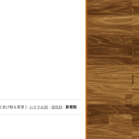
[ 並び順を変更 ] -
おすすめ順
-
価格順
-
新着順