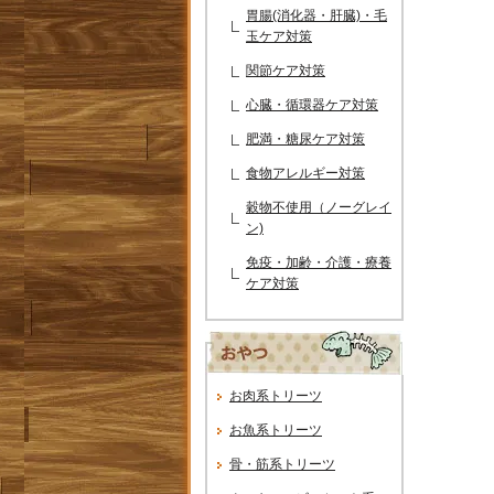
胃腸(消化器・肝臓)・毛
玉ケア対策
関節ケア対策
心臓・循環器ケア対策
肥満・糖尿ケア対策
食物アレルギー対策
穀物不使用（ノーグレイ
ン)
免疫・加齢・介護・療養
ケア対策
お肉系トリーツ
お魚系トリーツ
骨・筋系トリーツ