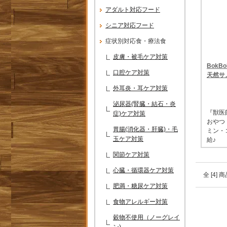
アダルト対応フード
シニア対応フード
症状別対応食・療法食
皮膚・被毛ケア対策
BokBo
口腔ケア対策
天然サ
外耳炎・耳ケア対策
泌尿器(腎臓・結石・炎
『獣医
症)ケア対策
おやつ
胃腸(消化器・肝臓)・毛
ミン・
玉ケア対策
給♪
関節ケア対策
心臓・循環器ケア対策
全 [4]
肥満・糖尿ケア対策
食物アレルギー対策
穀物不使用（ノーグレイ
ン)