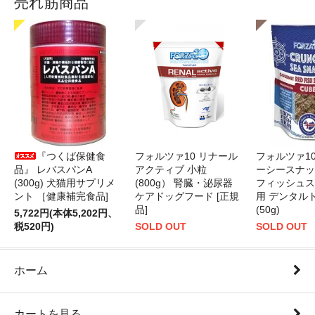
売れ筋商品
『つくば保健食
フォルツァ10 リナール
フォルツァ1
品』 レバスパンA
アクティブ 小粒
ーシースナッ
(300g) 犬猫用サプリメ
(800g） 腎臓・泌尿器
フィッシュス
ント ［健康補完食品]
ケアドッグフード [正規
用 デンタル
品]
(50g)
5,722円(本体5,202円、
税520円)
SOLD OUT
SOLD OUT
ホーム
カートを見る