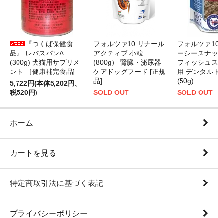
『つくば保健食
フォルツァ10 リナール
フォルツァ1
品』 レバスパンA
アクティブ 小粒
ーシースナッ
(300g) 犬猫用サプリメ
(800g） 腎臓・泌尿器
フィッシュス
ント ［健康補完食品]
ケアドッグフード [正規
用 デンタル
品]
(50g)
5,722円(本体5,202円、
税520円)
SOLD OUT
SOLD OUT
ホーム
カートを見る
特定商取引法に基づく表記
プライバシーポリシー