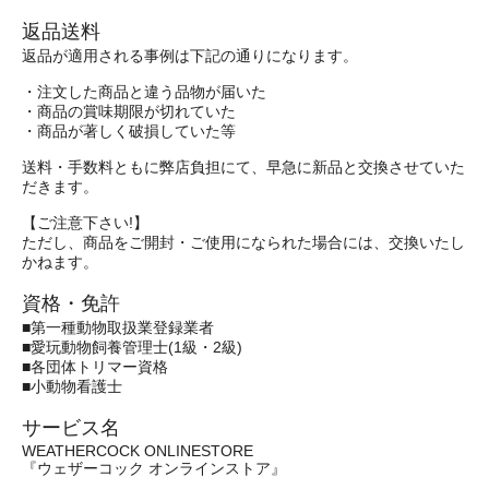
返品送料
返品が適用される事例は下記の通りになります。
・注文した商品と違う品物が届いた
・商品の賞味期限が切れていた
・商品が著しく破損していた等
送料・手数料ともに弊店負担にて、早急に新品と交換させていた
だきます。
【ご注意下さい!】
ただし、商品をご開封・ご使用になられた場合には、交換いたし
かねます。
資格・免許
■第一種動物取扱業登録業者
■愛玩動物飼養管理士(1級・2級)
■各団体トリマー資格
■小動物看護士
サービス名
WEATHERCOCK ONLINESTORE
『ウェザーコック オンラインストア』