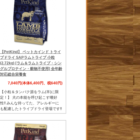
【PetKind】 ペットカインド トライ
プドライ SAPラムトライプ 小粒
(2.72kg) [ラム＆ラムトライプ・シン
グルプロテイン・穀物不使用] 全年齢
対応総合栄養食
7,040円(本体6,400円、税640円)
【小粒＆タンパク源をラム(羊)に限
定！】 犬の本能を呼び起こす嗜好
性!! みんな待ってた、アレルギーに
も配慮したトライプドライ登場です!!