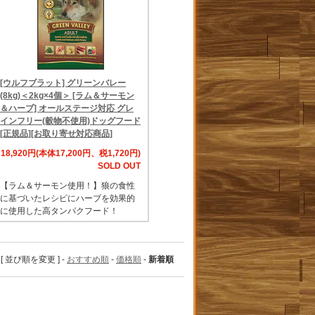
[ウルフブラット] グリーンバレー
(8kg)＜2kg×4個＞ [ラム＆サーモン
＆ハーブ] オールステージ対応 グレ
インフリー(穀物不使用)ドッグフード
[正規品][お取り寄せ対応商品]
18,920円(本体17,200円、税1,720円)
SOLD OUT
【ラム＆サーモン使用！】狼の食性
に基づいたレシピにハーブを効果的
に使用した高タンパクフード！
[ 並び順を変更 ] -
おすすめ順
-
価格順
-
新着順