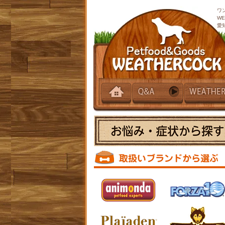
ワ
W
愛