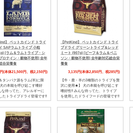
Kind】 ペットカインド トライ
【PetKind】 ペットカインド トライ
イ SAPラムトライプ 小粒
プドライ グリーントライプ＆レッド
34kg) [ラム＆ラムトライプ・シ
ミート (907g) [ビーフ＆ラム＆ベニ
プロテイン・穀物不使用] 全年
ソン・穀物不使用] 全年齢対応総合栄
総合栄養食
養食
0円(本体21,500円、税2,150円)
3,135円(本体2,850円、税285円)
＆タンパク源をラム(羊)に限
【牛・鹿・羊の3種類のトライプを贅
 犬の本能を呼び起こす嗜好
沢に使用★】 犬の本能を呼び起こす
 みんな待ってた、アレルギーに
嗜好性!! みんな待ってた、トライプ
したトライプドライ登場です!!
を使用したドライフードの登場です!!