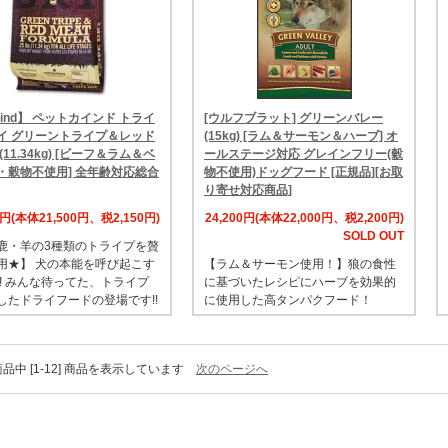
Kind】 ペットカインド トライ
[ウルフブラット] グリーンバレー
イ グリーントライプ＆レッド
(15kg) [ラム＆サーモン＆ハーブ] オ
(11.34kg) [ビーフ＆ラム＆ベ
ールステージ対応 グレインフリー(穀
・穀物不使用] 全年齢対応総合
物不使用)ドッグフード [正規品][お取
り寄せ対応商品]
0円(本体21,500円、税2,150円)
24,200円(本体22,000円、税2,200円)
SOLD OUT
鹿・羊の3種類のトライプを贅
用★】 犬の本能を呼び起こす
【ラム＆サーモン使用！】狼の食性
!! みんな待ってた、トライプ
に基づいたレシピにハーブを効果的
したドライフードの登場です!!
に使用した高タンパクフード！
] 商品中 [1-12] 商品を表示しています
次のページへ