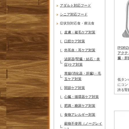
アダルト対応フード
シニア対応フード
症状別対応食・療法食
皮膚・被毛ケア対策
口腔ケア対策
[FOR
外耳炎・耳ケア対策
アクティ
臓・肝
泌尿器(腎臓・結石・炎
症)ケア対策
胃腸(消化器・肝臓)・毛
玉ケア対策
低タン
にコン
関節ケア対策
誇る腎
心臓・循環器ケア対策
肥満・糖尿ケア対策
食物アレルギー対策
穀物不使用（ノーグレイ
ン)