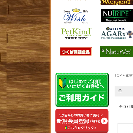
TOP
>
素材
羊
全 [37