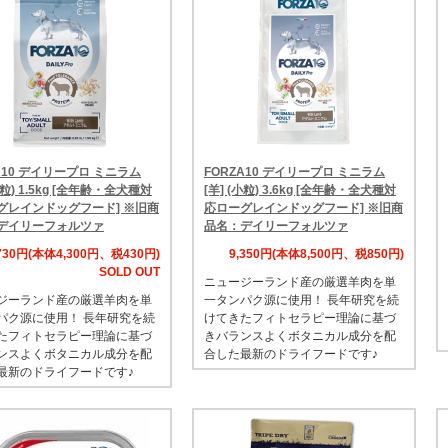
A10 デイリープロ ミニラム
FORZA10 デイリープロ ミニラム
小粒) 1.5kg [全年齢・全犬種対
[羊] (小粒) 3.6kg [全年齢・全犬種対
グレインドッグフード] ※旧商
応ローグレインドッグフード] ※旧商
デイリーフォルツァ
品名：デイリーフォルツァ
,730円(本体4,300円、税430円)
9,350円(本体8,500円、税850円)
SOLD OUT
ニュージーランド産の厳選羊肉を単
ジーランド産の厳選羊肉を単
一タンパク源に使用！ 長年研究を続
パク源に使用！ 長年研究を続
けてきたフィトセラピー理論に基づ
たフィトセラピー理論に基づ
きバランスよくボタニカル成分を配
ンスよくボタニカル成分を配
合した最新のドライフードです♪
最新のドライフードです♪