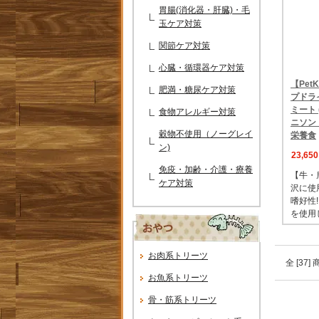
胃腸(消化器・肝臓)・毛
玉ケア対策
関節ケア対策
心臓・循環器ケア対策
【Pet
肥満・糖尿ケア対策
プドラ
ミート 
食物アレルギー対策
ニソン
穀物不使用（ノーグレイ
栄養食
ン)
23,65
免疫・加齢・介護・療養
【牛・
ケア対策
沢に使
嗜好性
を使用
お肉系トリーツ
全 [37
お魚系トリーツ
骨・筋系トリーツ