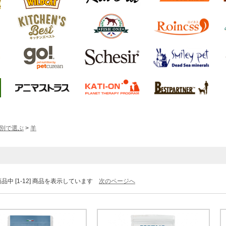
別で選ぶ
>
羊
] 商品中 [1-12] 商品を表示しています
次のページへ