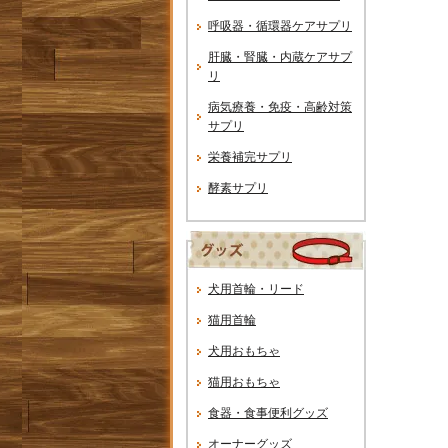
呼吸器・循環器ケアサプリ
肝臓・腎臓・内蔵ケアサプ
リ
病気療養・免疫・高齢対策
サプリ
栄養補完サプリ
酵素サプリ
犬用首輪・リード
猫用首輪
犬用おもちゃ
猫用おもちゃ
食器・食事便利グッズ
オーナーグッズ