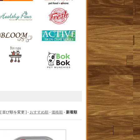
[ 並び順を変更 ] -
おすすめ順
-
価格順
-
新着順