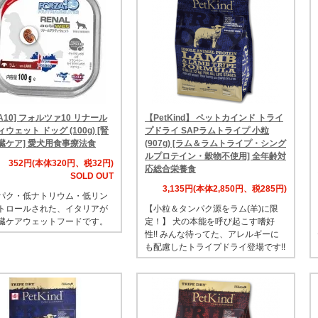
ZA10] フォルツァ10 リナール
【PetKind】 ペットカインド トライ
ウェット ドッグ (100g) [腎
プドライ SAPラムトライプ 小粒
臓ケア] 愛犬用食事療法食
(907g) [ラム＆ラムトライプ・シング
ルプロテイン・穀物不使用] 全年齢対
352円(本体320円、税32円)
応総合栄養食
SOLD OUT
3,135円(本体2,850円、税285円)
パク・低ナトリウム・低リン
トロールされた、イタリアが
【小粒＆タンパク源をラム(羊)に限
臓ケアウェットフードです。
定！】 犬の本能を呼び起こす嗜好
性!! みんな待ってた、アレルギーに
も配慮したトライプドライ登場です!!