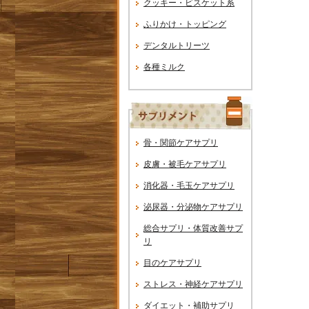
クッキー・ビスケット系
ふりかけ・トッピング
デンタルトリーツ
各種ミルク
骨・関節ケアサプリ
皮膚・被毛ケアサプリ
消化器・毛玉ケアサプリ
泌尿器・分泌物ケアサプリ
総合サプリ・体質改善サプ
リ
目のケアサプリ
ストレス・神経ケアサプリ
ダイエット・補助サプリ