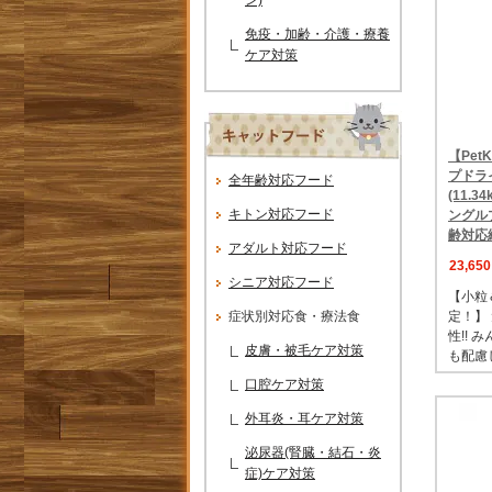
免疫・加齢・介護・療養
ケア対策
【Pet
プドラ
全年齢対応フード
(11.
キトン対応フード
ングル
齢対応
アダルト対応フード
23,65
シニア対応フード
【小粒
症状別対応食・療法食
定！】
性!!
皮膚・被毛ケア対策
も配慮
口腔ケア対策
外耳炎・耳ケア対策
泌尿器(腎臓・結石・炎
症)ケア対策