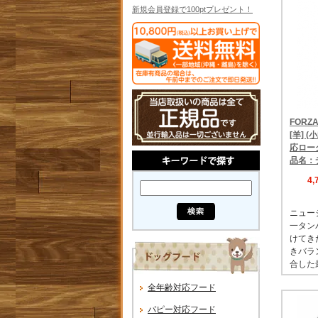
新規会員登録で100ptプレゼント！
FORZ
[羊] (
応ロー
品名：
4
ニュー
一タン
けてき
きバラ
合した
全年齢対応フード
パピー対応フード