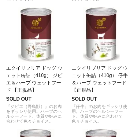
エクイリブリア ドッグ ウ
エクイリブリア ドッグ ウ
ェット缶詰（410g） ジビ
ェット缶詰（410g） 仔牛
エ＆ハーブ ウェットフー
＆ハーブ ウェットフード
ド 【正規品】
【正規品】
SOLD OUT
SOLD OUT
『ジビエ（野鳥獣）』のお肉
『仔牛』のお肉をギッシリ使
をギッシリ使用。ハーブのヘ
用。ハーブのヘルシーフー
ルシーフード。体質や好みに
ド。体質や好みに合わせて
合わせて色々チョイス。
色々チョイス。