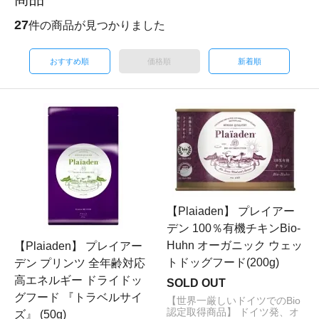
27
件の商品が見つかりました
おすすめ順
価格順
新着順
【Plaiaden】 プレイアー
デン 100％有機チキンBio-
Huhn オーガニック ウェッ
【Plaiaden】 プレイアー
トドッグフード(200g)
デン プリンツ 全年齢対応
高エネルギー ドライドッ
SOLD OUT
グフード 『トラベルサイ
【世界一厳しいドイツでのBio
認定取得商品】 ドイツ発、オ
ズ』 (50g)