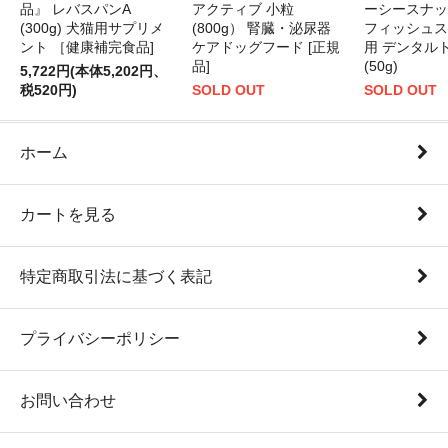
品』 レバスパンA
アクティブ 小粒
ーシースナッ
(300g) 犬猫用サプリメ
(800g） 腎臓・泌尿器
フィッシュス
ント ［健康補完食品]
ケアドッグフード [正規
用 デンタル
品]
(50g)
5,722円(本体5,202円、
税520円)
SOLD OUT
SOLD OUT
ホーム
カートを見る
特定商取引法に基づく表記
プライバシーポリシー
お問い合わせ