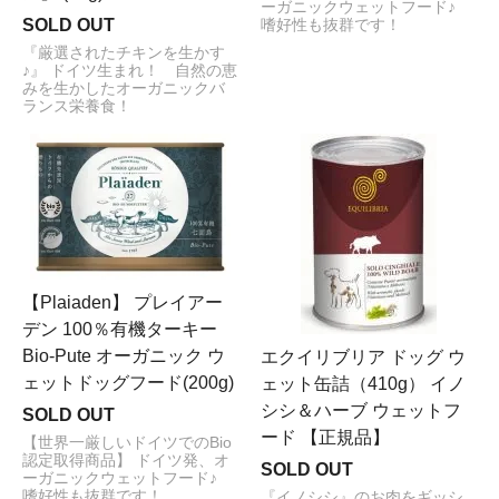
ーガニックウェットフード♪
SOLD OUT
嗜好性も抜群です！
『厳選されたチキンを生かす
♪』 ドイツ生まれ！ 自然の恵
みを生かしたオーガニックバ
ランス栄養食！
【Plaiaden】 プレイアー
デン 100％有機ターキー
Bio-Pute オーガニック ウ
エクイリブリア ドッグ ウ
ェットドッグフード(200g)
ェット缶詰（410g） イノ
シシ＆ハーブ ウェットフ
SOLD OUT
ード 【正規品】
【世界一厳しいドイツでのBio
認定取得商品】 ドイツ発、オ
SOLD OUT
ーガニックウェットフード♪
嗜好性も抜群です！
『イノシシ』のお肉をギッシ