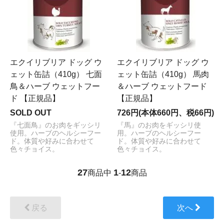
エクイリブリア ドッグ ウ
エクイリブリア ドッグ ウ
ェット缶詰（410g） 七面
ェット缶詰（410g） 馬肉
鳥＆ハーブ ウェットフー
＆ハーブ ウェットフード
ド 【正規品】
【正規品】
SOLD OUT
726円(本体660円、税66円)
『七面鳥』のお肉をギッシリ
『馬』のお肉をギッシリ使
使用。ハーブのヘルシーフー
用。ハーブのヘルシーフー
ド。体質や好みに合わせて
ド。体質や好みに合わせて
色々チョイス。
色々チョイス。
27
1
12
商品中
-
商品
戻る
次へ