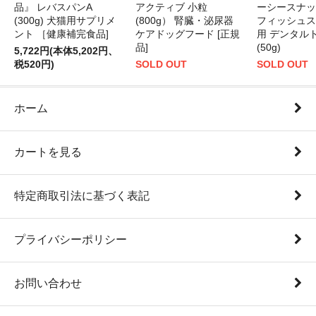
品』 レバスパンA
アクティブ 小粒
ーシースナッ
(300g) 犬猫用サプリメ
(800g） 腎臓・泌尿器
フィッシュス
ント ［健康補完食品]
ケアドッグフード [正規
用 デンタル
品]
(50g)
5,722円(本体5,202円、
税520円)
SOLD OUT
SOLD OUT
ホーム
カートを見る
特定商取引法に基づく表記
プライバシーポリシー
お問い合わせ