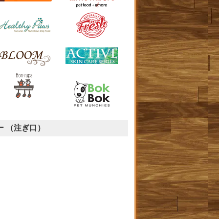
ー （注ぎ口）