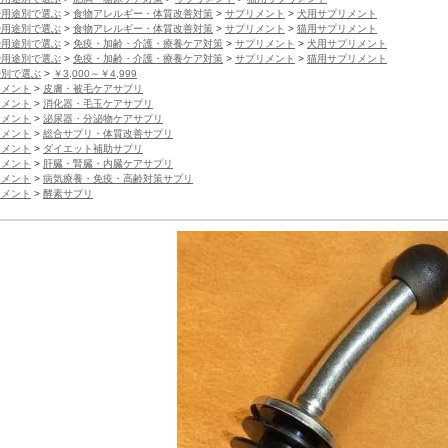
や用途別で選ぶ
>
食物アレルギー・体質改善対策
>
サプリメント
>
犬用サプリメント
や用途別で選ぶ
>
食物アレルギー・体質改善対策
>
サプリメント
>
猫用サプリメント
や用途別で選ぶ
>
免疫・加齢・介護・療養ケア対策
>
サプリメント
>
犬用サプリメント
や用途別で選ぶ
>
免疫・加齢・介護・療養ケア対策
>
サプリメント
>
猫用サプリメント
帯別で選ぶ
>
￥3,000～￥4,999
リメント
>
皮膚・被毛ケアサプリ
リメント
>
消化器・毛玉ケアサプリ
リメント
>
泌尿器・分泌物ケアサプリ
リメント
>
総合サプリ・体質改善サプリ
リメント
>
ダイエット補助サプリ
リメント
>
肝臓・腎臓・内臓ケアサプリ
リメント
>
病気療養・免疫・高齢対策サプリ
リメント
>
酵素サプリ