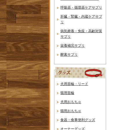
呼吸器・循環器ケアサプリ
肝臓・腎臓・内蔵ケアサプ
リ
病気療養・免疫・高齢対策
サプリ
栄養補完サプリ
酵素サプリ
犬用首輪・リード
猫用首輪
犬用おもちゃ
猫用おもちゃ
食器・食事便利グッズ
オーナーグッズ