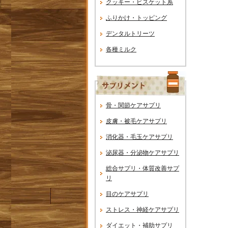
クッキー・ビスケット系
ふりかけ・トッピング
デンタルトリーツ
各種ミルク
骨・関節ケアサプリ
皮膚・被毛ケアサプリ
消化器・毛玉ケアサプリ
泌尿器・分泌物ケアサプリ
総合サプリ・体質改善サプ
リ
目のケアサプリ
ストレス・神経ケアサプリ
ダイエット・補助サプリ