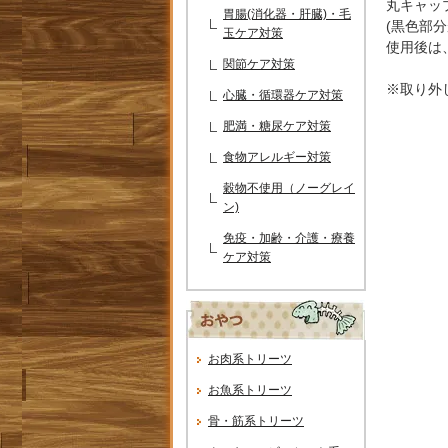
丸キャッ
胃腸(消化器・肝臓)・毛
(黒色部
玉ケア対策
使用後は
関節ケア対策
※取り外
心臓・循環器ケア対策
肥満・糖尿ケア対策
食物アレルギー対策
穀物不使用（ノーグレイ
ン)
免疫・加齢・介護・療養
ケア対策
お肉系トリーツ
お魚系トリーツ
骨・筋系トリーツ