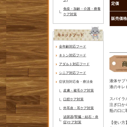
定価
免疫・加齢・介護・療養
ケア対策
販売価格
全年齢対応フード
――――
キトン対応フード
アダルト対応フード
シニア対応フード
液体サプ
症状別対応食・療法食
液のキレ
皮膚・被毛ケア対策
スパイラ
口腔ケア対策
注ぎ口か
外耳炎・耳ケア対策
瓶の口に
泌尿器(腎臓・結石・炎
症)ケア対策
【使い方