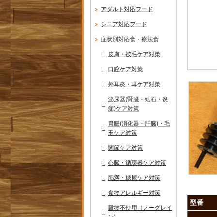
アダルト対応フード
シニア対応フード
症状別対応食・療法食
皮膚・被毛ケア対策
口腔ケア対策
外耳炎・耳ケア対策
泌尿器(腎臓・結石・炎
症)ケア対策
胃腸(消化器・肝臓)・毛
玉ケア対策
関節ケア対策
心臓・循環器ケア対策
肥満・糖尿ケア対策
食物アレルギー対策
型番
穀物不使用（ノーグレイ
ン)