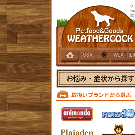
ワ
W
愛