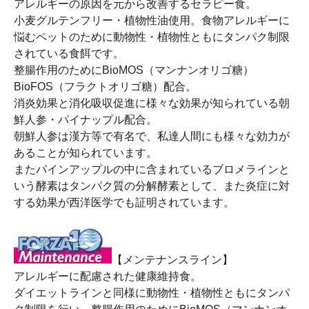
アレルギーの原因を元から改善するセラピー食。
小麦グルテンフリー・植物性油使用。食物アレルギーに
悩むペットのために動物性・植物性ともにタンパク制限
されている食餌です。
整腸作用のためにBioMOS（マンナンオリゴ糖）
BioFOS（フラクトオリゴ糖）配合。
消炎効果と消化吸収促進に様々な効果が知られている朝
鮮人参・パイナップル配合。
朝鮮人参は漢方等で有名で、私達人間にも様々な効力が
あることが知られています。
またパインアップルの中に含まれているブロメラインと
いう酵素はタンパク質の分解酵素として、また炎症に対
する効果が西洋医学でも証明されています。
【メンテナンスライン】
アレルギーに配慮された健康維持食。
ダイエットラインと同様に動物性・植物性ともにタンパ