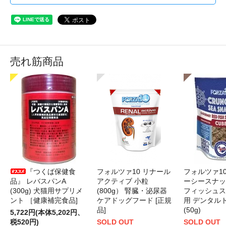
売れ筋商品
『つくば保健食
フォルツァ10 リナール
フォルツァ1
品』 レバスパンA
アクティブ 小粒
ーシースナッ
(300g) 犬猫用サプリメ
(800g） 腎臓・泌尿器
フィッシュス
ント ［健康補完食品]
ケアドッグフード [正規
用 デンタル
品]
(50g)
5,722円(本体5,202円、
税520円)
SOLD OUT
SOLD OUT