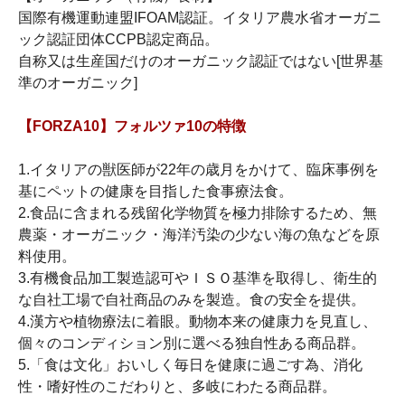
国際有機運動連盟IFOAM認証。イタリア農水省オーガニ
ック認証団体CCPB認定商品。
自称又は生産国だけのオーガニック認証ではない[世界基
準のオーガニック]
【FORZA10】フォルツァ10の特徴
1.イタリアの獣医師が22年の歳月をかけて、臨床事例を
基にペットの健康を目指した食事療法食。
2.食品に含まれる残留化学物質を極力排除するため、無
農薬・オーガニック・海洋汚染の少ない海の魚などを原
料使用。
3.有機食品加工製造認可やＩＳＯ基準を取得し、衛生的
な自社工場で自社商品のみを製造。食の安全を提供。
4.漢方や植物療法に着眼。動物本来の健康力を見直し、
個々のコンディション別に選べる独自性ある商品群。
5.「食は文化」おいしく毎日を健康に過ごす為、消化
性・嗜好性のこだわりと、多岐にわたる商品群。