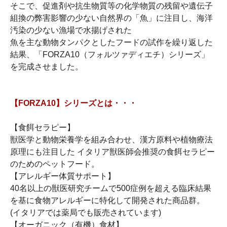
そこで、促進剤や抗生物質等の化学物質の残留や遺伝子
組換の弊害影響の少ない自然界の「魚」に注目し、海洋
汚染の少ない漁場で水揚げされた
魚を主な動物タンパクとしたフードの試作を繰り返した
結果、「FORZA10（フォルツァディエチ）シリーズ」
を完成させました。
【FORZA10】シリーズとは・・・
【食餌セラピー】
獣医学と動物栄養学を組み合わせ、漢方原料や植物療法
原理にも注目した イタリア獣医師会推奨の食餌セラピー
のためのペットフード。
【アレルギー体質サポート】
40名以上の獣医研究チームで500症例を超える臨床結果
を基に食物アレルギーに特化して開発された商品群。
(イタリアでは薬局でも販売されています)
【オーガニック（有機）食材】