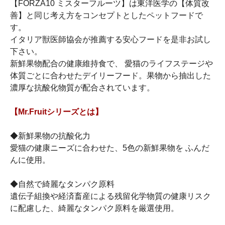
【FORZA10 ミスターフルーツ】は東洋医学の【体質改
善】と同じ考え方をコンセプトとしたペットフードで
す。
イタリア獣医師協会が推薦する安心フードを是非お試し
下さい。
新鮮果物配合の健康維持食で、 愛猫のライフステージや
体質ごとに合わせたデイリーフード。果物から抽出した
濃厚な抗酸化物質が配合されています。
【Mr.Fruitシリーズとは】
◆新鮮果物の抗酸化力
愛猫の健康ニーズに合わせた、5色の新鮮果物を ふんだ
んに使用。
◆自然で綺麗なタンパク原料
遺伝子組換や経済畜産による残留化学物質の健康リスク
に配慮した、綺麗なタンパク原料を厳選使用。