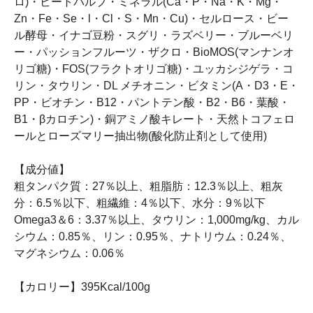
ロ)・ビートパルブ・ミネラル(Ca・P・Na・K・Mg・
Zn・Fe・Se・l・Cl・S・Mn・Cu)・セルロース・ビー
ル酵母・イナゴ豆粉・スグリ・ラズベリー・ブルーベリ
ー・パッションフルーツ・ザクロ・BioMOS(マンナンオ
リゴ糖)・FOS(フラクトオリゴ糖)・ユッカシジゲラ・コ
リン・タウリン・DL メチオニン・ビタミン(A・D3・E・
PP・ビオチン・B12・パントテン酸・B2・B6・葉酸・
B1・βカロチン)・銅アミノ酸キレート・天然トコフェロ
ールとローズマリー抽出物(酸化防止剤として使用)
【成分値】
粗タンパク質：27％以上、粗脂肪：12.3％以上、粗灰
分：6.5％以下、粗繊維：4％以下、水分：9％以下
Omega3＆6：3.37％以上、タウリン：1,000mg/kg、カル
シウム：0.85％、リン：0.95％、ナトリウム：0.24％、
マグネシウム：0.06％
【カロリー】395Kcal/100g