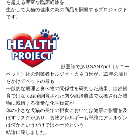
を超える豊富な臨床経験を
生かして犬猫の健康の為の商品を開発するプロジェクト
です。
獣医師でありSANYpet（サニー
ペット）社の創業者セルジオ・カネロ氏が、22年の歳月
をかけてペットの最も
一般的な病理と食べ物の関係性を研究した結果、自然飼
育ではなく経済飼育された肉や経済農法で収穫された穀
物に残留する微量な化学物質が
体の小さな犬猫の長年の摂食においては健康に影響を及
ぼすリスクがあり、食物アレルギーも単純にアレルゲン
は何かというだけでは不十分という
結論に達しました。