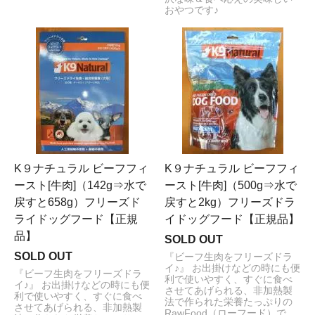
おやつです♪
K９ナチュラル ビーフフィ
K９ナチュラル ビーフフィ
ースト[牛肉]（142g⇒水で
ースト[牛肉]（500g⇒水で
戻すと658g）フリーズド
戻すと2kg）フリーズドラ
ライドッグフード【正規
イドッグフード【正規品】
品】
SOLD OUT
SOLD OUT
『ビーフ生肉をフリーズドラ
イ♪』 お出掛けなどの時にも便
『ビーフ生肉をフリーズドラ
利で使いやすく、すぐに食べ
イ♪』 お出掛けなどの時にも便
させてあげられる、非加熱製
利で使いやすく、すぐに食べ
法で作られた栄養たっぷりの
させてあげられる、非加熱製
RawFood（ローフード）で