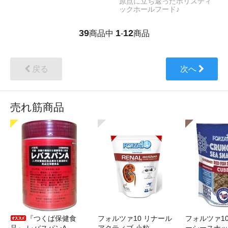
原点に立ち返ったホリスティ
ックホールフード♪
39
1
12
商品中
-
商品
戻る
次へ
売れ筋商品
『つくば保健食
フォルツァ10 リナール
フォルツァ1