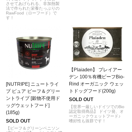
させてあげられる、非加熱製
法で作られた栄養たっぷりの
RawFood（ローフード）で
す！
【Plaiaden】 プレイアー
デン 100％有機ビーフBio-
Rind オーガニック ウェッ
[NUTRIPE] ニュートライ
トドッグフード(200g)
プ ピュア ビーフ＆グリー
ントライプ [穀物不使用ド
SOLD OUT
ッグウェットフード]
【世界一厳しいドイツでのBio
認定取得商品】 ドイツ発、オ
(185g)
ーガニックウェットフード♪
SOLD OUT
嗜好性も抜群です！
【ビーフ＆グリーンベニソン