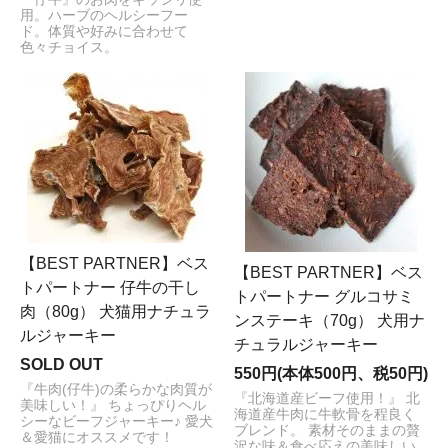
用。ハーブのヘルシーフー
ド。体質や好みに合わせて
色々チョイス。
【BEST PARTNER】ベス
【BEST PARTNER】ベス
トパートナー 仔牛の干し
トパートナー グルコサミ
肉（80g） 犬猫用ナチュラ
ンステーキ（70g） 犬用ナ
ルジャーキー
チュラルジャーキー
SOLD OUT
550円(本体500円、税50円)
『牛肉(仔牛)の柔らかな肉質が
『北海道産ビーフ使用！』 北
美味しい！』 ちょっぴりヘル
海道産牛肉に牛軟骨を程良く
シーなビーフジャーキー♪ 愛犬
ブレンド。 素材そのままの贅
＆愛猫にオススメです！
沢な味＆食べ応えの美味しい