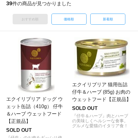
39
件の商品が見つかりました
おすすめ順
価格順
新着順
エクイリブリア 猫用缶詰
仔牛＆ハーブ (85g) お肉の
エクイリブリア ドッグ ウ
ウェットフード【正規品】
ェット缶詰（410g） 仔牛
SOLD OUT
＆ハーブ ウェットフード
『仔牛＆ハーブ』肉とハーブ
【正規品】
の美味しくヘルシーな食事。
グルメな愛猫のイタリア食！
SOLD OUT
『仔牛』のお肉をギッシリ使