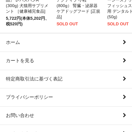
品』 レバスパンA
アクティブ 小粒
ーシースナッ
(300g) 犬猫用サプリメ
(800g） 腎臓・泌尿器
フィッシュス
ント ［健康補完食品]
ケアドッグフード [正規
用 デンタル
品]
(50g)
5,722円(本体5,202円、
税520円)
SOLD OUT
SOLD OUT
ホーム
カートを見る
特定商取引法に基づく表記
プライバシーポリシー
お問い合わせ