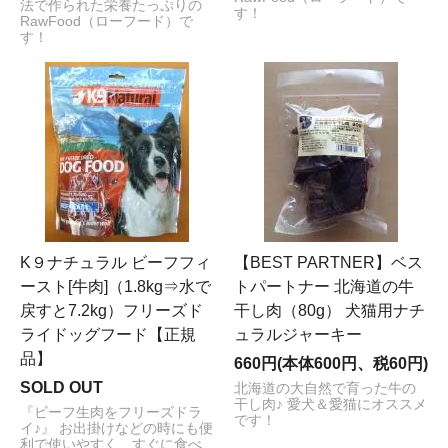
法で作られた栄養たっぷりの
す！
RawFood（ローフード）で
す！
K９ナチュラル ビーフフィ
【BEST PARTNER】ベス
ースト[牛肉]（1.8kg⇒水で
トパートナー 北海道の牛
戻すと7.2kg）フリーズド
干し肉（80g） 犬猫用ナチ
ライドッグフード【正規
ュラルジャーキー
品】
660円(本体600円、税60円)
SOLD OUT
北海道の大自然で育った牛の
干し肉♪ 愛犬＆愛猫にオススメ
『ビーフ生肉をフリーズドラ
です！
イ♪』 お出掛けなどの時にも便
利で使いやすく、すぐに食べ