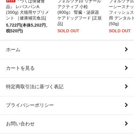
『つくば保健食
フォルツァ10 リナール
フォルツァ1
品』 レバスパンA
アクティブ 小粒
ーシースナッ
(300g) 犬猫用サプリメ
(800g） 腎臓・泌尿器
フィッシュス
ント ［健康補完食品]
ケアドッグフード [正規
用 デンタル
品]
(50g)
5,722円(本体5,202円、
税520円)
SOLD OUT
SOLD OUT
ホーム
カートを見る
特定商取引法に基づく表記
プライバシーポリシー
お問い合わせ