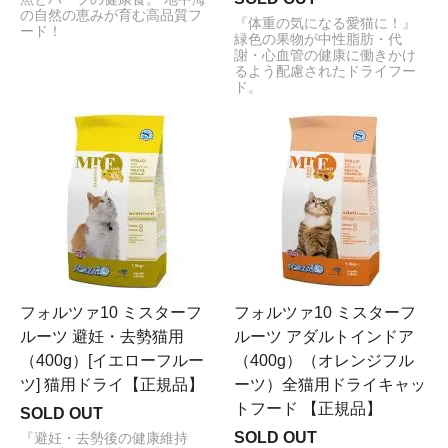
の自然の恵みが育む高品質フ
『体重の気になる愛猫に！』
ード！
緑色の果物が中性脂肪・代
謝・心血管の健康に働きかけ
るよう配慮されたドライフー
ド。
フォルツァ10 ミスターフ
フォルツァ10 ミスターフ
ルーツ 避妊・去勢猫用
ルーツ アダルトインドア
（400g）[イエローフルー
（400g）（オレンジフル
ツ] 猫用ドライ【正規品】
ーツ）全猫用ドライキャッ
トフード 【正規品】
SOLD OUT
SOLD OUT
『避妊・去勢後の健康維持