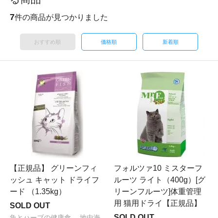
7
件の商品が見つかりました
おすすめ順
価格順
新着順
【正規品】 グリーンフィ
フォルツァ10 ミスターフ
ッシュ キャット ドライフ
ルーツ ライト（400g）[グ
ード （1.35kg）
リーンフルーツ]体重管理
用 猫用ドライ【正規品】
SOLD OUT
SOLD OUT
魚とハーブの健康食。 地中海