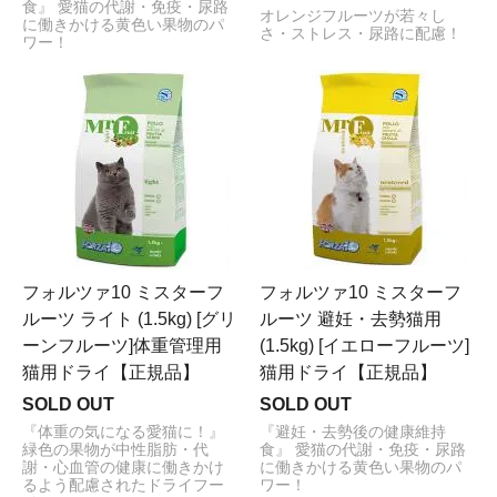
食』 愛猫の代謝・免疫・尿路
オレンジフルーツが若々し
に働きかける黄色い果物のパ
さ・ストレス・尿路に配慮！
ワー！
フォルツァ10 ミスターフ
フォルツァ10 ミスターフ
ルーツ ライト (1.5kg) [グリ
ルーツ 避妊・去勢猫用
ーンフルーツ]体重管理用
(1.5kg) [イエローフルーツ]
猫用ドライ【正規品】
猫用ドライ【正規品】
SOLD OUT
SOLD OUT
『体重の気になる愛猫に！』
『避妊・去勢後の健康維持
緑色の果物が中性脂肪・代
食』 愛猫の代謝・免疫・尿路
謝・心血管の健康に働きかけ
に働きかける黄色い果物のパ
るよう配慮されたドライフー
ワー！