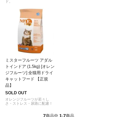
ド。
ミスターフルーツ アダル
トインドア (1.5kg) [オレン
ジフルーツ] 全猫用ドライ
キャットフード 【正規
品】
SOLD OUT
オレンジフルーツが若々し
さ・ストレス・尿路に配慮！
7
1
7
商品中
-
商品