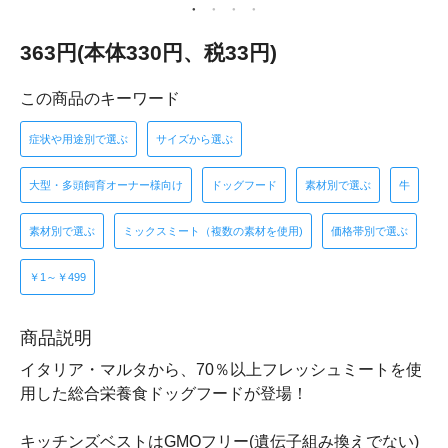
363円(本体330円、税33円)
この商品のキーワード
症状や用途別で選ぶ
サイズから選ぶ
大型・多頭飼育オーナー様向け
ドッグフード
素材別で選ぶ
牛
素材別で選ぶ
ミックスミート（複数の素材を使用)
価格帯別で選ぶ
￥1～￥499
商品説明
イタリア・マルタから、70％以上フレッシュミートを使
用した総合栄養食ドッグフードが登場！
キッチンズベストはGMOフリー(遺伝子組み換えでない)