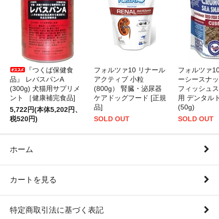
『つくば保健食
フォルツァ10 リナール
フォルツァ1
品』 レバスパンA
アクティブ 小粒
ーシースナッ
(300g) 犬猫用サプリメ
(800g） 腎臓・泌尿器
フィッシュス
ント ［健康補完食品]
ケアドッグフード [正規
用 デンタル
品]
(50g)
5,722円(本体5,202円、
税520円)
SOLD OUT
SOLD OUT
ホーム
カートを見る
特定商取引法に基づく表記