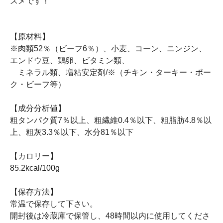
スメです！
【原材料】
※肉類52％（ビーフ6％）、小麦、コーン、ニンジン、
エンドウ豆、鶏卵、ビタミン類、
ミネラル類、増粘安定剤/※（チキン・ターキー・ポー
ク・ビーフ等）
【成分分析値】
粗タンパク質7％以上、粗繊維0.4％以下、粗脂肪4.8％以
上、粗灰3.3％以下、水分81％以下
【カロリー】
85.2kcal/100g
【保存方法】
常温で保存して下さい。
開封後は冷蔵庫で保管し、48時間以内に使用してくださ