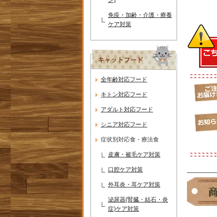
免疫・加齢・介護・療養
ケア対策
全年齢対応フード
キトン対応フード
アダルト対応フード
シニア対応フード
症状別対応食・療法食
皮膚・被毛ケア対策
口腔ケア対策
――――
外耳炎・耳ケア対策
泌尿器(腎臓・結石・炎
症)ケア対策