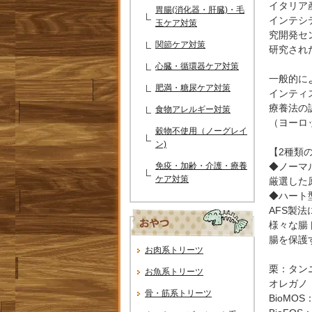
イタリア
胃腸(消化器・肝臓)・毛
インテシ
玉ケア対策
究開発セ
関節ケア対策
研究され
心臓・循環器ケア対策
一般的に
肥満・糖尿ケア対策
インティ
療養法の
食物アレルギー対策
（ヨーロッ
穀物不使用（ノーグレイ
ン)
【2種類
免疫・加齢・介護・療養
◆ノーマ
ケア対策
厳選した
◆ハート
AFS製
様々な腸
腸を保護
お肉系トリーツ
栗：タン
お魚系トリーツ
オレガノ
骨・筋系トリーツ
BioM