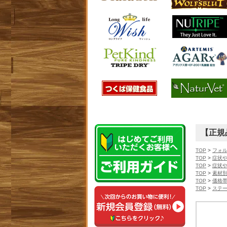
【正規
TOP
>
フォル
TOP
>
症状
TOP
>
症状
TOP
>
素材
TOP
>
価格
TOP
>
ステ