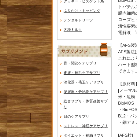
BioF
クッキー・ビスケット系
トバチル
ふりかけ・トッピング
腸内細菌
ローズヒ
デンタルトリーツ
活性要素
各種ミルク
電解液：
【AFS
AFS製
これによ
骨・関節ケアサプリ
ハート型
できます
皮膚・被毛ケアサプリ
消化器・毛玉ケアサプリ
【原材料
[ノーマル
泌尿器・分泌物ケアサプリ
米・魚粉（
総合サプリ・体質改善サプ
BioMO
リ
・Bio
B12・パ
目のケアサプリ
・銅アミ
ストレス・神経ケアサプリ
[AFS粒]
ダイエット・補助サプリ