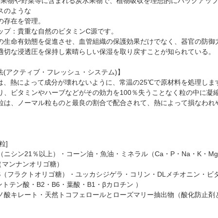
OS：果物や野菜等に含まれる炭水果物で、植物吸収を理想的にバックアッ
スのような
の存在を管理。
ップ：貴重な自然のビタミンC源です。
の生命有効態を促進させ、血管組織の保護効果だけでなく、器官の防御
適切な浸透圧を保持し素晴らしい保湿を取り戻すことが知られている。
製法(アクティブ・フレッシュ・システム)】
法は、熱によって成分が壊れないように、常温の25℃で原材料を処理しま
り、ビタミンやハーブなどがその効力を100％失うことなく粒の中に凝
粒は、ノーマル粒ものと最良の割合で配合されて、熱によって損なわれ
。
】
粒]
ニシン21％以上）・コーン油・魚油・ミネラル（Ca・P・Na・K・Mg・Zn
S（マンナンオリゴ糖）
FOS（フラクトオリゴ糖）・ユッカシジゲラ・コリン・DLメチオニン・ビタ
ントテン酸・B2・B6・葉酸・B1・βカロチン ）
ノ酸キレート・天然トコフェロールとローズマリー抽出物（酸化防止剤