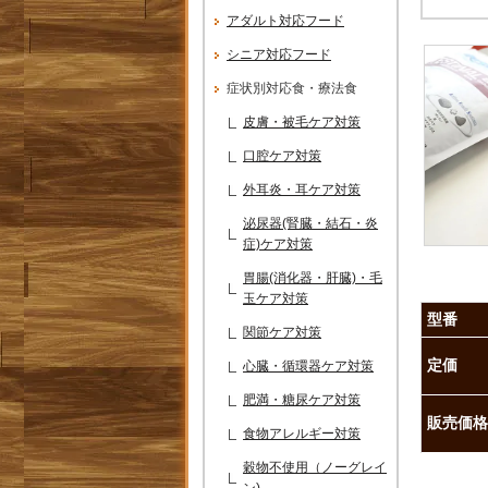
アダルト対応フード
シニア対応フード
症状別対応食・療法食
皮膚・被毛ケア対策
口腔ケア対策
外耳炎・耳ケア対策
泌尿器(腎臓・結石・炎
症)ケア対策
胃腸(消化器・肝臓)・毛
玉ケア対策
型番
関節ケア対策
定価
心臓・循環器ケア対策
肥満・糖尿ケア対策
販売価格
食物アレルギー対策
穀物不使用（ノーグレイ
ン)