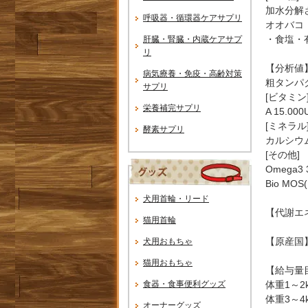
加水分解
呼吸器・循環器ケアサプリ
オオバコ
・食塩・
肝臓・腎臓・内蔵ケアサプ
リ
【分析値
病気療養・免疫・高齢対策
粗タンパク
サプリ
[ビタミン
栄養補完サプリ
A 15.000
[ミネラル
酵素サプリ
カルシウム
[その他]
Omega3
Bio MO
犬用首輪・リード
【代謝エネル
猫用首輪
【原産国
犬用おもちゃ
猫用おもちゃ
【給与量
食器・食事便利グッズ
体重1～2k
体重3～4k
オーナーグッズ