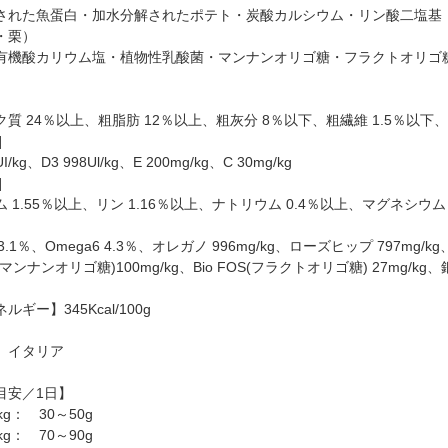
された魚蛋白・加水分解されたポテト・炭酸カルシウム・リン酸二塩基
・栗）
有機酸カリウム塩・植物性乳酸菌・マンナンオリゴ糖・フラクトオリゴ
】
質 24％以上、粗脂肪 12％以上、粗灰分 8％以下、粗繊維 1.5％以下、
]
UI/kg、D3 998Ul/kg、E 200mg/kg、C 30mg/kg
]
 1.55％以上、リン 1.16％以上、ナトリウム 0.4％以上、マグネシウム 
 3.1％、Omega6 4.3％、オレガノ 996mg/kg、ローズヒップ 797mg/kg、
S(マンナンオリゴ糖)100mg/kg、Bio FOS(フラクトオリゴ糖) 27mg/kg
ギー】345Kcal/100g
】イタリア
目安／1日】
g： 30～50g
g： 70～90g