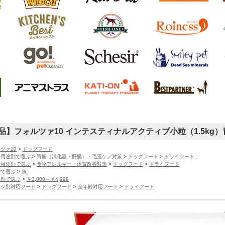
品】フォルツァ10 インテスティナルアクティブ小粒（1.5kg
ツァ10
>
ドッグフード
や用途別で選ぶ
>
胃腸（消化器・肝臓）・毛玉ケア対策
>
ドッグフード
>
ドライフード
や用途別で選ぶ
>
食物アレルギー・体質改善対策
>
ドッグフード
>
ドライフード
別で選ぶ
>
魚
帯別で選ぶ
>
￥3,000～￥4,999
ージ別対応フード
>
ドッグフード
>
全年齢対応フード
>
ドライフード