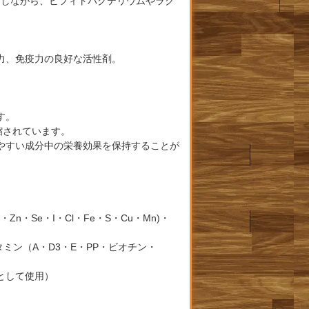
プしながら、ビフィトバクテリウムやラク
力、免疫力の良好な活性剤。
す。
縮されています。
やすい成分中の栄養効果を保持することが
・Se・I・Cl・Fe・S・Cu・Mn)・
ミン（A・D3・E・PP・ビオチン・
として使用）