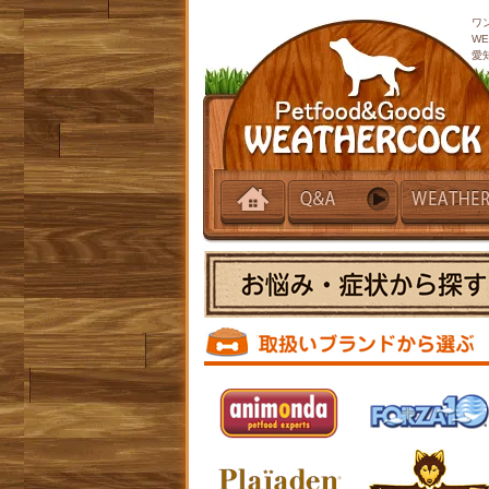
ワ
W
愛