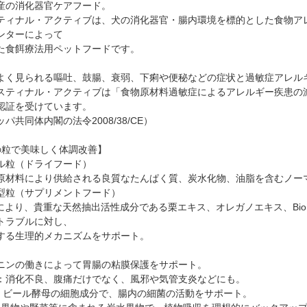
産の消化器官ケアフード。
ティナル・アクティブは、犬の消化器官・腸内環境を標的とした食物ア
ンターによって
た食餌療法用ペットフードです。
よく見られる嘔吐、鼓腸、衰弱、下痢や便秘などの症状と過敏症アレル
スティナル・アクティブは「食物原材料過敏症によるアレルギー疾患の
認証を受けています。
パ共同体内閣の法令2008/38/CE）
の粒で美味しく体調改善】
ル粒（ドライフード）
原材料により供給される良質なたんぱく質、炭水化物、油脂を含むノー
型粒（サプリメントフード）
法により、貴重な天然抽出活性成分である栗エキス、オレガノエキス、BioM
トラブルに対し、
する生理的メカニズムをサポート。
ニンの働きによって胃腸の粘膜保護をサポート。
：消化不良、腹痛だけでなく、風邪や気管支炎などにも。
OS：ビール酵母の細胞成分で、腸内の細菌の活動をサポート。