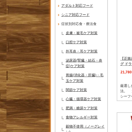
アダルト対応フード
シニア対応フード
症状別対応食・療法食
皮膚・被毛ケア対策
口腔ケア対策
外耳炎・耳ケア対策
【正規
泌尿器(腎臓・結石・炎
グ ドラ
症)ケア対策
21,78
胃腸(消化器・肝臓)・毛
玉ケア対策
厳選し
関節ケア対策
法。 
シーフ
心臓・循環器ケア対策
肥満・糖尿ケア対策
食物アレルギー対策
穀物不使用（ノーグレイ
ン)