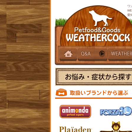
ワ
W
愛