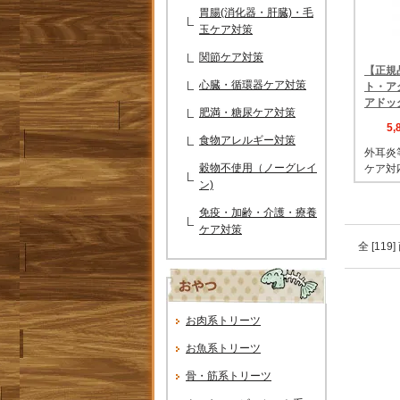
胃腸(消化器・肝臓)・毛
玉ケア対策
関節ケア対策
【正規品
心臓・循環器ケア対策
ト・ア
アドッ
肥満・糖尿ケア対策
5
食物アレルギー対策
外耳炎
穀物不使用（ノーグレイ
ケア対
ン)
免疫・加齢・介護・療養
ケア対策
全 [11
お肉系トリーツ
お魚系トリーツ
骨・筋系トリーツ