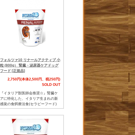
フォルツァ10 リナールアクティブ 小
粒 (800g） 腎臓・泌尿器ケアドッグ
フード [正規品]
2,750円(本体2,500円、税250円)
SOLD OUT
『イタリア獣医師会推奨☆』腎臓ケ
アに特化した、イタリア生まれの新
感覚の食餌療法食(セラピーフード)