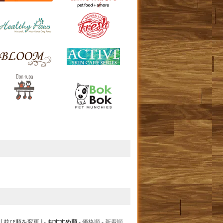
[ 並び順を変更 ] -
おすすめ順
-
価格順
-
新着順