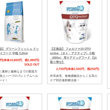
品】 グリーンフィッシュ ドッ
【正規品】 フォルツァ10 OTO
イフード 中粒 (12kg)
active （オト・アクティブ）小粒
（800g） 耳ケアドッグフード 【お
0円(本体19,800円、税1,980円)
取り寄せ】
SOLD OUT
2,750円(本体2,500円、税250円)
た素材と厳格なまでの製造方
魚とハーブのプレミアムヘル
外耳炎等、食物過敏症からくる耳の
ード！
ケア対応食餌療法食！