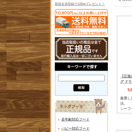
新規会員登録で100ptプレゼント！
【正規
グ ドラ
5
厳選し
法。 
シーフ
全年齢対応フード
パピー対応フード