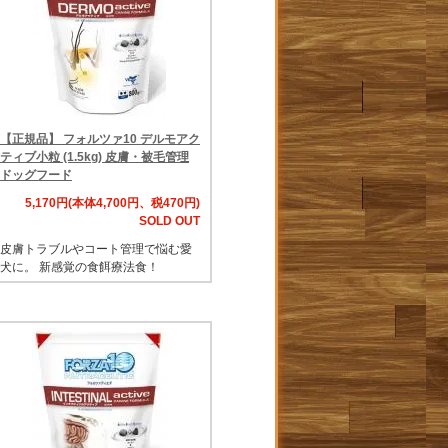
【正規品】 フォルツァ10 デルモアク
ティブ小粒 (1.5kg) 皮膚・被毛管理
ドッグフード
5,170円(本体4,700円、税470円)
SOLD OUT
皮膚トラブルやコート管理で悩む愛
犬に。 新感覚の食餌療法食！