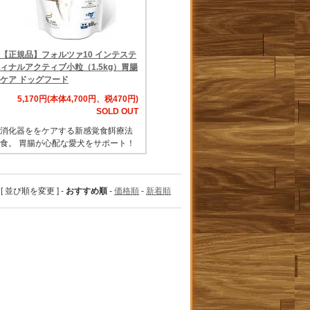
【正規品】フォルツァ10 インテステ
ィナルアクティブ小粒（1.5kg）胃腸
ケア ドッグフード
5,170円(本体4,700円、税470円)
SOLD OUT
消化器ををケアする新感覚食餌療法
食。 胃腸が心配な愛犬をサポート！
[ 並び順を変更 ] -
おすすめ順
-
価格順
-
新着順