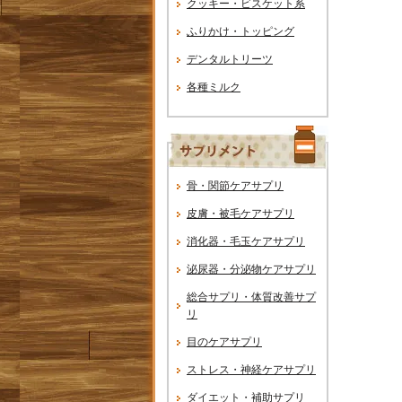
クッキー・ビスケット系
ふりかけ・トッピング
デンタルトリーツ
各種ミルク
骨・関節ケアサプリ
皮膚・被毛ケアサプリ
消化器・毛玉ケアサプリ
泌尿器・分泌物ケアサプリ
総合サプリ・体質改善サプ
リ
目のケアサプリ
ストレス・神経ケアサプリ
ダイエット・補助サプリ