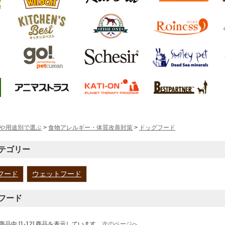
や用途別で選ぶ
>
食物アレルギー・体質改善対策
>
ドッグフード
テゴリー
フード
ウェットフード
フード
9] 商品中 [1-12] 商品を表示しています
次のページへ