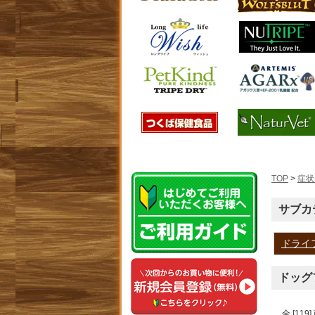
TOP
>
症状
サブカ
ドライ
ドッグ
全 [11