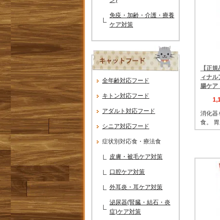
免疫・加齢・介護・療養
ケア対策
【正規
ィナルア
全年齢対応フード
腸ケア
キトン対応フード
1
アダルト対応フード
消化器
食。 
シニア対応フード
症状別対応食・療法食
皮膚・被毛ケア対策
口腔ケア対策
外耳炎・耳ケア対策
泌尿器(腎臓・結石・炎
症)ケア対策