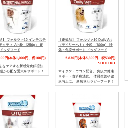
品】 フォルツァ10 インテステ
【正規品】 フォルツァ10 DailyVet
クティブ小粒 （250g） 胃
（デイリーベト）小粒 （800g） 浄
 ドッグフード
化・免疫サポート ドッグフード
,100円(本体1,000円、税100円)
5,830円(本体5,300円、税530円)
SOLD OUT
ををケアする新感覚食餌療法
胃腸が心配な愛犬をサポート！
マイタケ・ウコン配合。 免疫の健康
サポート食餌療法食。 体質改善や健
康向上に。 新感覚セラピーフード！