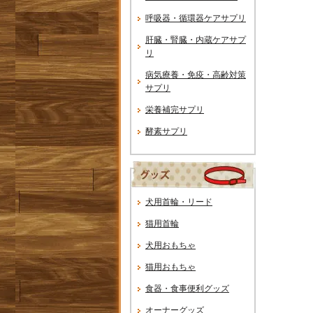
呼吸器・循環器ケアサプリ
肝臓・腎臓・内蔵ケアサプ
リ
病気療養・免疫・高齢対策
サプリ
栄養補完サプリ
酵素サプリ
犬用首輪・リード
猫用首輪
犬用おもちゃ
猫用おもちゃ
食器・食事便利グッズ
オーナーグッズ