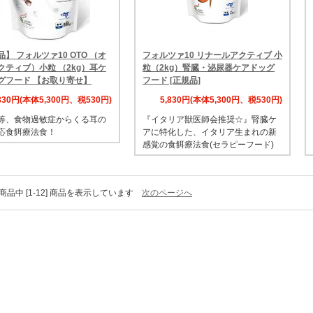
】 フォルツァ10 OTO （オ
フォルツァ10 リナールアクティブ 小
クティブ）小粒 （2kg）耳ケ
粒（2kg）腎臓・泌尿器ケアドッグ
グフード 【お取り寄せ】
フード [正規品]
,830円(本体5,300円、税530円)
5,830円(本体5,300円、税530円)
等、食物過敏症からくる耳の
『イタリア獣医師会推奨☆』腎臓ケ
応食餌療法食！
アに特化した、イタリア生まれの新
感覚の食餌療法食(セラピーフード)
9] 商品中 [1-12] 商品を表示しています
次のページへ