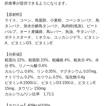
的食事が提供できるようになります。
【原材料】
ライス、コーン、鳥脂肪、小麦粉、コーンタンパク、鳥
タンパク、加水分解鳥タンパク、鳥肉粉(低灰)、ビート
パルプ、オート麦繊維、鳥レバー、魚油、牛タンパク、
ポテトスターチ、ミネラル、ユッカシジゲラ、ビタミン
A、ビタミンD3、ビタミンE
【分析値】
粗蛋白 22%、粗脂肪 23%、粗繊維 4%、粗灰分 4%、水
分 8%、リノール酸 0.4%
カルシウム 0.6%、リン 0.35%、マグネシウム 0.07mg、
ナトリウム 0.2%、カリウム 0.5%、塩化物 0.4g
ビタミンA 1500I.U.、ビタミンD3 150I.U.、ビタミンE
15mg、タウリン 150mg
カルシウム/リン比率 1.71:1
【カロリー】409kcal/100g