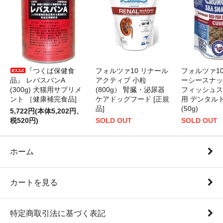
『つくば保健食
フォルツァ10 リナール
フォルツァ1
品』 レバスパンA
アクティブ 小粒
ーシースナッ
(300g) 犬猫用サプリメ
(800g） 腎臓・泌尿器
フィッシュス
ント ［健康補完食品]
ケアドッグフード [正規
用 デンタル
品]
(50g)
5,722円(本体5,202円、
税520円)
SOLD OUT
SOLD OUT
ホーム
カートを見る
特定商取引法に基づく表記