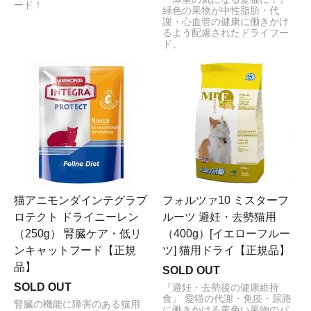
ード！
緑色の果物が中性脂肪・代
謝・心血管の健康に働きかけ
るよう配慮されたドライフー
ド。
猫アニモンダインテグラプ
フォルツァ10 ミスターフ
ロテクト ドライニーレン
ルーツ 避妊・去勢猫用
（250g） 腎臓ケア・低リ
（400g）[イエローフルー
ンキャットフード【正規
ツ] 猫用ドライ【正規品】
品】
SOLD OUT
SOLD OUT
『避妊・去勢後の健康維持
食』 愛猫の代謝・免疫・尿路
腎臓の機能に障害のある猫用
に働きかける黄色い果物のパ