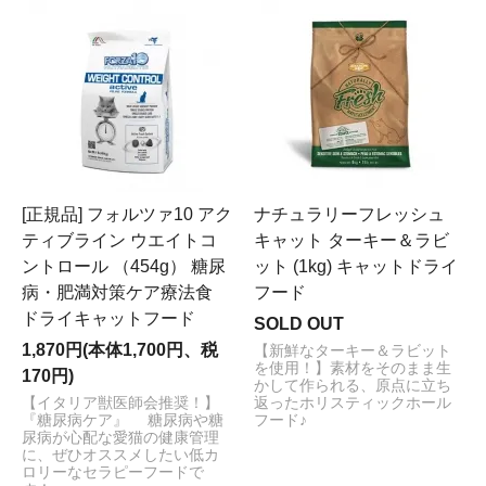
[正規品] フォルツァ10 アク
ナチュラリーフレッシュ
ティブライン ウエイトコ
キャット ターキー＆ラビ
ントロール （454g） 糖尿
ット (1kg) キャットドライ
病・肥満対策ケア療法食
フード
ドライキャットフード
SOLD OUT
1,870円(本体1,700円、税
【新鮮なターキー＆ラビット
を使用！】素材をそのまま生
170円)
かして作られる、原点に立ち
【イタリア獣医師会推奨！】
返ったホリスティックホール
『糖尿病ケア』 糖尿病や糖
フード♪
尿病が心配な愛猫の健康管理
に、ぜひオススメしたい低カ
ロリーなセラピーフードで