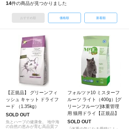
14
件の商品が見つかりました
おすすめ順
価格順
新着順
【正規品】 グリーンフィ
フォルツァ10 ミスターフ
ッシュ キャット ドライフ
ルーツ ライト（400g）[グ
ード （1.35kg）
リーンフルーツ]体重管理
用 猫用ドライ【正規品】
SOLD OUT
SOLD OUT
魚とハーブの健康食。 地中海
の自然の恵みが育む高品質フ
『体重の気になる愛猫に！』