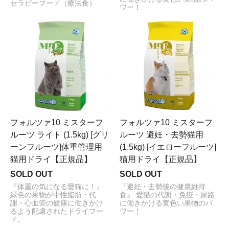
セラピーフード（療法食）
ワー！
フォルツァ10 ミスターフ
フォルツァ10 ミスターフ
ルーツ ライト (1.5kg) [グリ
ルーツ 避妊・去勢猫用
ーンフルーツ]体重管理用
(1.5kg) [イエローフルーツ]
猫用ドライ【正規品】
猫用ドライ【正規品】
SOLD OUT
SOLD OUT
『体重の気になる愛猫に！』
『避妊・去勢後の健康維持
緑色の果物が中性脂肪・代
食』 愛猫の代謝・免疫・尿路
謝・心血管の健康に働きかけ
に働きかける黄色い果物のパ
るよう配慮されたドライフー
ワー！
ド。