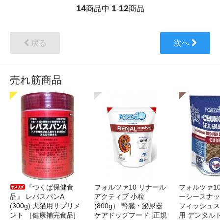
14
1
12
商品中
-
商品
戻る
次へ
売れ筋商品
『つくば保健食
フォルツァ10 リナール
フォルツァ1
品』 レバスパンA
アクティブ 小粒
ーシースナッ
(300g) 犬猫用サプリメ
(800g） 腎臓・泌尿器
フィッシュス
ント ［健康補完食品]
ケアドッグフード [正規
用 デンタル