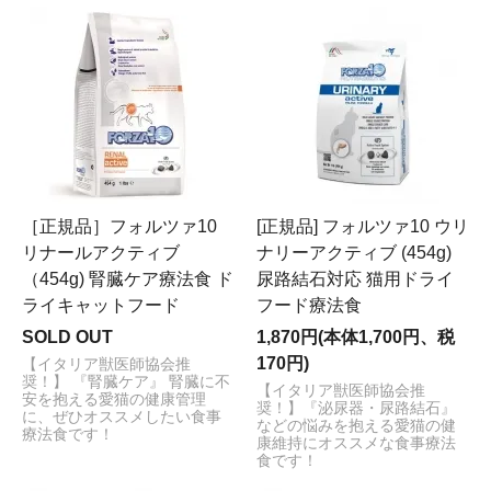
［正規品］フォルツァ10
[正規品] フォルツァ10 ウリ
リナールアクティブ
ナリーアクティブ (454g)
（454g) 腎臓ケア療法食 ド
尿路結石対応 猫用ドライ
ライキャットフード
フード療法食
SOLD OUT
1,870円(本体1,700円、税
170円)
【イタリア獣医師協会推
奨！】 『腎臓ケア』 腎臓に不
【イタリア獣医師協会推
安を抱える愛猫の健康管理
奨！】『泌尿器・尿路結石』
に、ぜひオススメしたい食事
などの悩みを抱える愛猫の健
療法食です！
康維持にオススメな食事療法
食です！